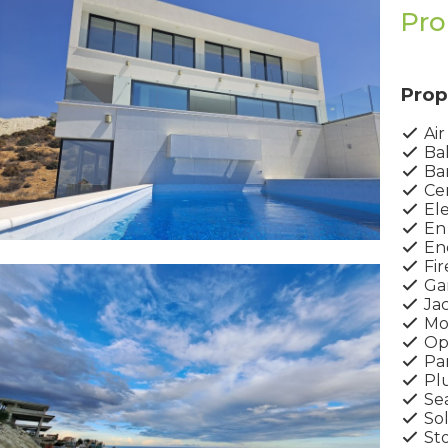
Pro
Prop
Air
Ba
Ba
Cen
Ele
En 
Ene
Fir
Ga
Jac
Mou
Op
Par
Pl
Sea
Sol
St