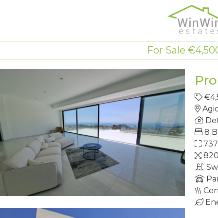
For Sale €4,50
Pro
€4,
Agi
Det
8 
73
82
Sw
Pa
Cen
Ene